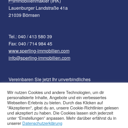
Immobilienmakler (IHK)
Lauenburger Landstraße 41a
21039 Börnsen
Tel.: 040 / 413 580 39
Fax: 040 / 714 984 45
www.sperling-immobilien.com
info@sperling-immobilien.com
Vereinbaren Sie jetzt Ihr unverbindliches
Beratungsgespräch für Ihren Rundumservice!
Wir nutzen Cookies und andere Technologien, um dir
personalisierte Inhalte, Angebote und ein verbessertes
Webseiten-Erlebnis zu bieten. Durch das Klicken auf
"Akzeptieren", gibst du an, unsere Cookie-Richtlinien gelesen
Kontakt
und akzeptiert zu haben. Die Cookies lassen sich jederzeit
Impressum
unter “Einstellungen” anpassen. Mehr darüber erfährst du in
unserer
Datenschutzerklärung
Datenschutzerklärung